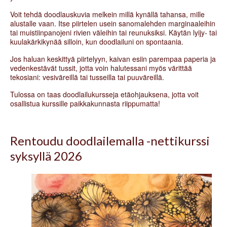
Voit tehdä doodlauskuvia melkein millä kynällä tahansa, mille
alustalle vaan. Itse piirtelen usein sanomalehden marginaaleihin
tai muistiinpanojeni rivien väleihin tai reunuksiksi. Käytän lyijy- tai
kuulakärkikynää silloin, kun doodlailuni on spontaania.
Jos haluan keskittyä piirtelyyn, kaivan esiin parempaa paperia ja
vedenkestävät tussit, jotta voin halutessani myös värittää
tekosiani: vesiväreillä tai tusseilla tai puuväreillä.
Tulossa on taas doodlailukursseja etäohjauksena, jotta voit
osallistua kurssille paikkakunnasta riippumatta!
Rentoudu doodlailemalla -nettikurssi
syksyllä 2026