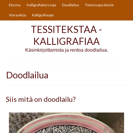
Etusivu
Kalligrafiakursseja
Doodlailua
Tietosuojaseloste
Vieraskirja
Kalligrafiaope
TESSITEKSTAA -
KALLIGRAFIAA
Käsinkirjoittamista ja rentoa doodlailua.
Doodlailua
Siis mitä on doodlailu?