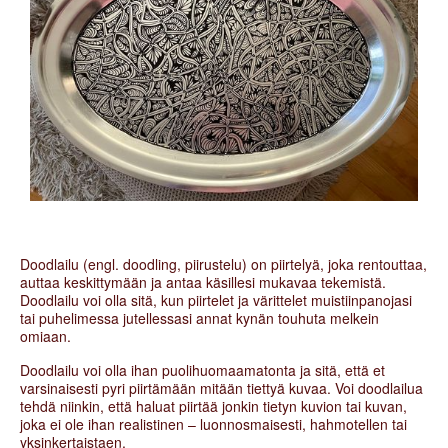
Doodlailu (engl. doodling, piirustelu) on piirtelyä, joka rentouttaa,
auttaa keskittymään ja antaa käsillesi mukavaa tekemistä.
Doodlailu voi olla sitä, kun piirtelet ja värittelet muistiinpanojasi
tai puhelimessa jutellessasi annat kynän touhuta melkein
omiaan.
Doodlailu voi olla ihan puolihuomaamatonta ja sitä, että et
varsinaisesti pyri piirtämään mitään tiettyä kuvaa. Voi doodlailua
tehdä niinkin, että haluat piirtää jonkin tietyn kuvion tai kuvan,
joka ei ole ihan realistinen – luonnosmaisesti, hahmotellen tai
yksinkertaistaen.