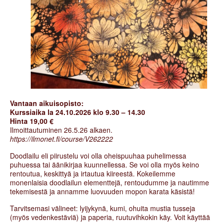
Vantaan aikuisopisto:
Kurssiaika la 24.10.2026 klo 9.30 – 14.30
Hinta 19,00 €
Ilmoittautuminen 26.5.26 alkaen.
https://ilmonet.fi/course/V262222
Doodlailu eli piirustelu voi olla oheispuuhaa puhelimessa
puhuessa tai äänikirjaa kuunnellessa. Se voi olla myös keino
rentoutua, keskittyä ja irtautua kiireestä. Kokeilemme
monenlaisia doodlailun elementtejä, rentoudumme ja nautimme
tekemisestä ja annamme luovuuden mopon karata käsistä!
Tarvitsemasi välineet: lyijykynä, kumi, ohuita mustia tusseja
(myös vedenkestäviä) ja paperia, ruutuvihkokin käy. Voit käyttää